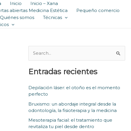
a
Inicio
Inicio – Xana
tas abiertas Medicina Estética
Pequeño comercio
Quiénes somos
Técnicas
icos
S
e
Entradas recientes
a
r
Depilación láser: el otoño es el momento
c
perfecto
h
Bruxismo: un abordaje integral desde la
f
odontología, la fisioterapia y la medicina
o
Mesoterapia facial: el tratamiento que
r
revitaliza tu piel desde dentro