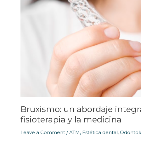
la
medicina
Bruxismo: un abordaje integra
fisioterapia y la medicina
Leave a Comment
/
ATM
,
Estética dental
,
Odontol