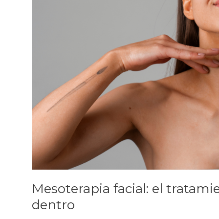
desde
dentro
Mesoterapia facial: el tratami
dentro