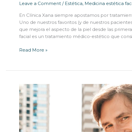
Leave a Comment
/
Estética
,
Medicina estética fac
En Clínica Xana siempre apostamos por tratamiento
Uno de nuestros favoritos (y de nuestros paciente
que mejora el aspecto de la piel desde las primera
facial es un tratamiento médico-estético que cons
Read More »
¿No
tienes
suficiente
hueso
para
implantes
dentales?