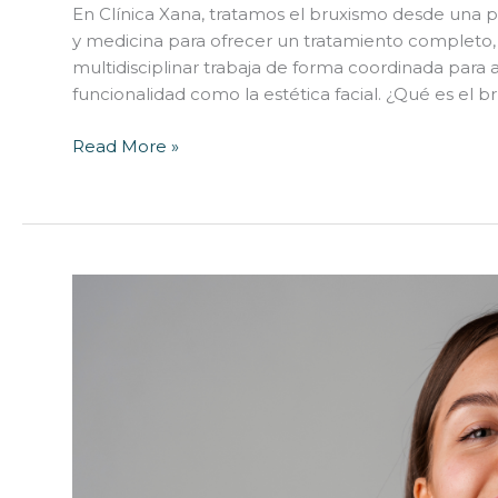
En Clínica Xana, tratamos el bruxismo desde una p
y medicina para ofrecer un tratamiento completo,
multidisciplinar trabaja de forma coordinada para a
funcionalidad como la estética facial. ¿Qué es el 
Read More »
Mesoterapia
facial:
el
tratamiento
que
revitaliza
tu
piel