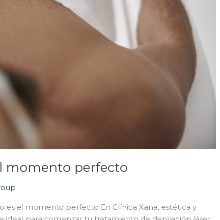
 el momento perfecto
roup
o es el momento perfecto En Clínica Xana, estética y
 ideal para comenzar tu tratamiento de depilación láser.