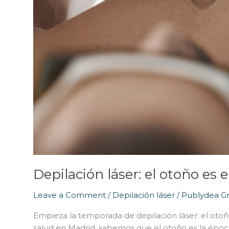
Depilación láser: el otoño es
Leave a Comment
/
Depilación láser
/
Publydea G
Empieza la temporada de depilación láser: el otoñ
salud en Madrid, sabemos que el otoño es la época